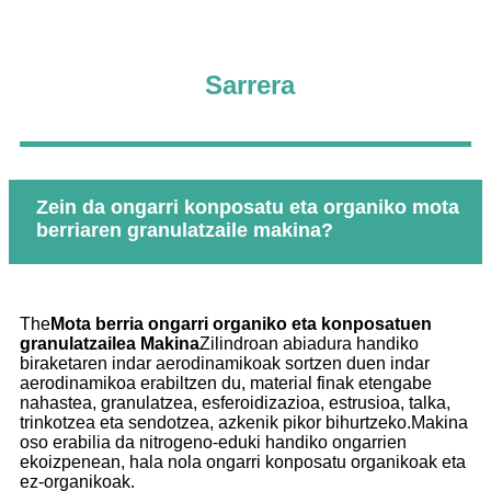
Sarrera
Zein da ongarri konposatu eta organiko mota
berriaren granulatzaile makina?
The
Mota berria ongarri organiko eta konposatuen
granulatzailea M
akina
Zilindroan abiadura handiko
biraketaren indar aerodinamikoak sortzen duen indar
aerodinamikoa erabiltzen du, material finak etengabe
nahastea, granulatzea, esferoidizazioa, estrusioa, talka,
trinkotzea eta sendotzea, azkenik pikor bihurtzeko.Makina
oso erabilia da nitrogeno-eduki handiko ongarrien
ekoizpenean, hala nola ongarri konposatu organikoak eta
ez-organikoak.