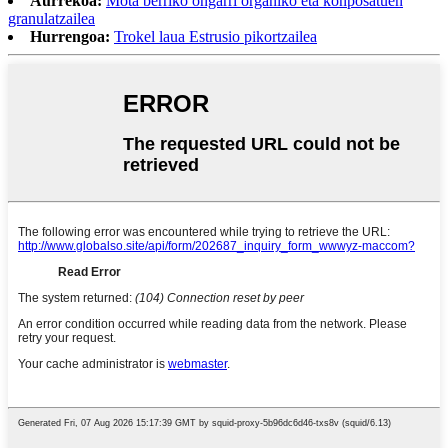
Aurrekoa:
Mota berriko ongarri organiko eta konposatuen
granulatzailea
Hurrengoa:
Trokel laua Estrusio pikortzailea