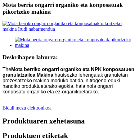
Mota berria ongarri organiko eta konposatuak
pikortzeko makina
Deskribapen laburra:
The
Mota berriko ongarri organiko eta NPK konposatuen
granulatzailea M
akina
hautsezko lehengaiak granuletan
prozesatzeko makina moduko bat da, nitrogeno-eduki
handiko produktuetarako egokia, hala nola ongarri
konposatu organiko eta ez-organikoetarako.
Bidali mezu elektronikoa
Produktuaren xehetasuna
Produktuen etiketak