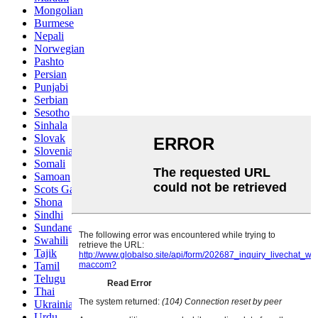
Mongolian
Burmese
Nepali
Norwegian
Pashto
Persian
Punjabi
Serbian
Sesotho
Sinhala
Slovak
Slovenian
Somali
Samoan
Scots Gaelic
Shona
Sindhi
Sundanese
Swahili
Tajik
Tamil
Telugu
Thai
Ukrainian
Urdu