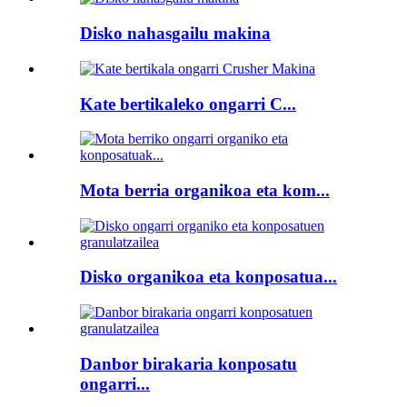
Disko nahasgailu makina
Kate bertikaleko ongarri C...
Mota berria organikoa eta kom...
Disko organikoa eta konposatua...
Danbor birakaria konposatu
ongarri...