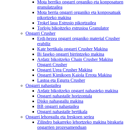
Mota berriko ongarri organiko eta konposatuen
granulatzailea
Mota berria ongarri organiko eta konposatuak
pikortzeko makina
Trokel laua Estrusio pikortzailea
Torloju bikoitzeko estrusioa Granulator
Ongarri Crusher
Erdi-hezea ongarri organiko material Crusher
erabiliz
Kate bertikala ongarri Crusher Makina
Bi faseko ongarri birrintzeko makina
Ardatz bikoitzeko Chain Crusher Makina
Ongarri Crusher
Ongarri Urea Crusher Makina
Ongarri Kimikoen Kaiola Errota Makina
Lastoa eta Egurra Crusher
Ongarri nahastailea
Ardatz bikoitzeko ongarri nahasteko makina
Ongarri nahastaile horizontala
Disko nahasgailu makina
BB ongarri nahastailea
Ongarri nahastaile bertikala
Ongarri lehorgailu eta freskoen seriea
Zilindro bakarreko lehortzeko makina birakaria
ongarrien prozesamenduan