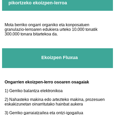
pikortzeko ekoizpen-lerroa
Mota berriko ongarri organiko eta konposatuen
granulazio-lerroaren edukiera urteko 10.000 tonatik
300.000 tonara bitartekoa da.
Ekoizpen Fluxua
Ongarrien ekoizpen-lerro osoaren osagaiak
1) Gerriko balantza elektronikoa
2) Nahasteko makina edo artezteko makina, prozesuen
eskakizunetan oinarritutako hainbat aukera
3) Gerriko garraiatzailea eta ontzi-igogailua