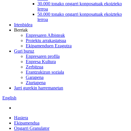
30.000 tonako ongarri konposatuak ekoizteko
lerroa
50.000 tonako ongarri konposatuak ekoizteko
lerroa
Irtenbidea
Berriak
Enpresaren Albisteak
Proiektu arrakastatsua
Ekipamenduen Ezagutza
Guri buruz
Enpresaren profila
Enpresa Kultura
Zerbitzua
Erantzukizun soziala
Garapena
Ziurtapena
Jarri gurekin harremanetan
English
Hasiera
Ekipamendua
Ongarri Granulator