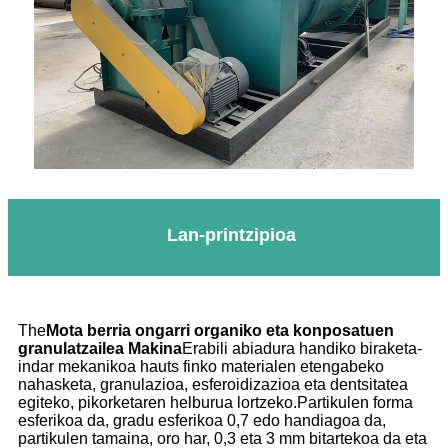
Lan-printzipioa
The
Mota berria ongarri organiko eta konposatuen
granulatzailea M
akina
Erabili abiadura handiko biraketa-
indar mekanikoa hauts finko materialen etengabeko
nahasketa, granulazioa, esferoidizazioa eta dentsitatea
egiteko, pikorketaren helburua lortzeko.Partikulen forma
esferikoa da, gradu esferikoa 0,7 edo handiagoa da,
partikulen tamaina, oro har, 0,3 eta 3 mm bitartekoa da eta