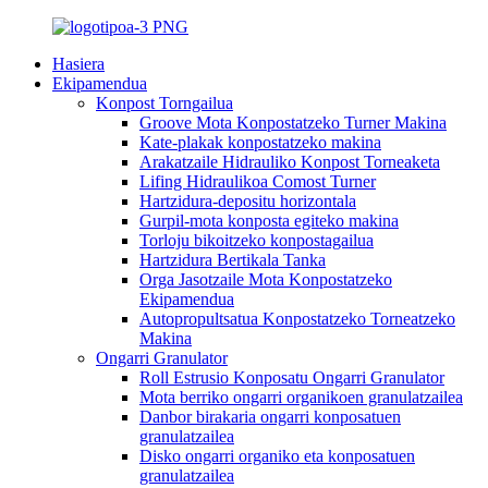
Hasiera
Ekipamendua
Konpost Torngailua
Groove Mota Konpostatzeko Turner Makina
Kate-plakak konpostatzeko makina
Arakatzaile Hidrauliko Konpost Torneaketa
Lifing Hidraulikoa Comost Turner
Hartzidura-depositu horizontala
Gurpil-mota konposta egiteko makina
Torloju bikoitzeko konpostagailua
Hartzidura Bertikala Tanka
Orga Jasotzaile Mota Konpostatzeko
Ekipamendua
Autopropultsatua Konpostatzeko Torneatzeko
Makina
Ongarri Granulator
Roll Estrusio Konposatu Ongarri Granulator
Mota berriko ongarri organikoen granulatzailea
Danbor birakaria ongarri konposatuen
granulatzailea
Disko ongarri organiko eta konposatuen
granulatzailea