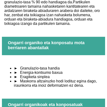
granulazio-tasa % 90 edo handiagoa da.Partikulen
diametroaren tamaina nahasketaren kantitatearen eta
ardatzaren biraketa-abiaduraren arabera doi daiteke, oro
har, zenbat eta txikiagoa izan nahasketa bolumena,
orduan eta biraketa-abiadura handiagoa, orduan eta
txikiagoa izango da partikulen tamaina.
Ongarri organiko eta konposatu mota
berriaren abantailak
►
Granulazio-tasa handia
►
Energia-kontsumo baxua
►
Eragiketa sinplea
►
Maskorra altzairuzko hodi lodituz egina dago,
iraunkorra eta inoiz deformatzen ez dena.
Ongarri organikoak eta konposatuak