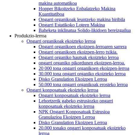
makina automatikoa
Hopper Bikoitzeko Enbalatzeko Makina
Kuantitatiboa
Ongarri organikoak leuntzeko makina biribila
Ongarri Estatikoko Loteen Makina
Baheketa inklinatua Solido-likidoen bereizgailua
Produkzio-lerroa
Ongarri organikoak ekoizteko lerroa
Ongarri organikoen ekoizpen-lerroaren sarrera
Ongarri organikoen ekoizpen-lerro txikia.
Ongarri organiko hautsak ekoizteko lerroa
ongarri organiko pikordunen ekoizpen-lerroa.
20 000 tona ongarri organikoen ekoizpen-lerroa
30.000 tona ongarri organiko ekoizteko lerroa
Disko Granulation Ekoizpen Lerroa
50.000 tona ongarri organikoak erosteko lerroa
Ongarri konposatuak ekoizteko lerroa
Ongarri konposatuak ekoizteko lerroa
Lehortzerik gabeko estrusiozko ongarri
konposatuak ekoizteko lerroa
NPK Ongarri Konposatuak Estrusioa
Granulazioa Ekoizpen Lerroa
Disko Granulation Ekoizpen Lerroa
20.000 tonako ongarri konposatuak ekoizteko
lerroa