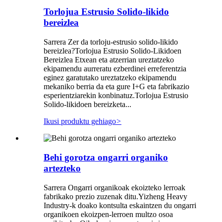
Torlojua Estrusio Solido-likido
bereizlea
Sarrera Zer da torloju-estrusio solido-likido
bereizlea?Torlojua Estrusio Solido-Likidoen
Bereizlea Etxean eta atzerrian ureztatzeko
ekipamendu aurreratu ezberdinei erreferentzia
eginez garatutako ureztatzeko ekipamendu
mekaniko berria da eta gure I+G eta fabrikazio
esperientziarekin konbinatuz.Torlojua Estrusio
Solido-likidoen bereizketa...
Ikusi produktu gehiago
>
Behi gorotza ongarri organiko
artezteko
Sarrera Ongarri organikoak ekoizteko lerroak
fabrikako prezio zuzenak ditu.Yizheng Heavy
Industry-k doako kontsulta eskaintzen du ongarri
organikoen ekoizpen-lerroen multzo osoa