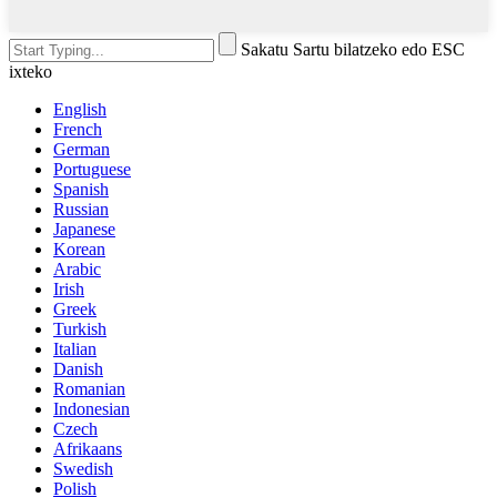
Sakatu Sartu bilatzeko edo ESC
ixteko
English
French
German
Portuguese
Spanish
Russian
Japanese
Korean
Arabic
Irish
Greek
Turkish
Italian
Danish
Romanian
Indonesian
Czech
Afrikaans
Swedish
Polish