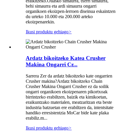
eraikitzeko.Oilasko simaurra, txerri simaurra,
behi simaurra eta ardi simaurra ongarri
organikoen ekoizpen-lerroen diseinua eskaintzen
du urteko 10.000 eta 200.000 arteko
ekoizpenarekin.
Ikusi produktu gehiago
>
Ardatz bikoitzeko Katea Crusher
Makina Ongarri Cr...
Sarrera Zer da ardatz bikoitzeko kate ongarrien
Crusher makina?Ardatz bikoitzeko Chain
Crusher Makina Ongarri Crusher ez da soilik
ongarri organikoen ekoizpenaren pikortxoak
birrintzeko erabiltzen, baizik eta kimikoetan,
eraikuntzako materialen, meatzaritzan eta beste
industria batzuetan ere erabiltzen da, intentsitate
handiko erresistentzia MoCar bide kate plaka
erabiliz.m...
Ikusi produktu gehiago
>