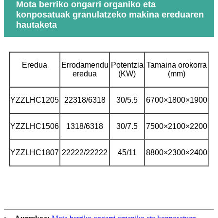
Mota berriko ongarri organiko eta
konposatuak granulatzeko makina ereduaren
hautaketa
Eredua
Errodamendu
Potentzia
Tamaina orokorra
eredua
(KW)
(mm)
YZZLHC1205
22318/6318
30/5.5
6700×1800×1900
YZZLHC1506
1318/6318
30/7.5
7500×2100×2200
YZZLHC1807
22222/22222
45/11
8800×2300×2400