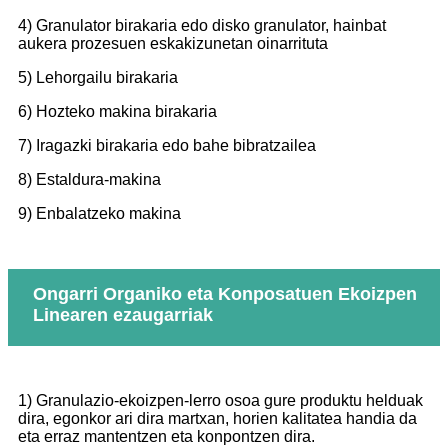
4) Granulator birakaria edo disko granulator, hainbat
aukera prozesuen eskakizunetan oinarrituta
5) Lehorgailu birakaria
6) Hozteko makina birakaria
7) Iragazki birakaria edo bahe bibratzailea
8) Estaldura-makina
9) Enbalatzeko makina
Ongarri Organiko eta Konposatuen Ekoizpen
Linearen ezaugarriak
1) Granulazio-ekoizpen-lerro osoa gure produktu helduak
dira, egonkor ari dira martxan, horien kalitatea handia da
eta erraz mantentzen eta konpontzen dira.