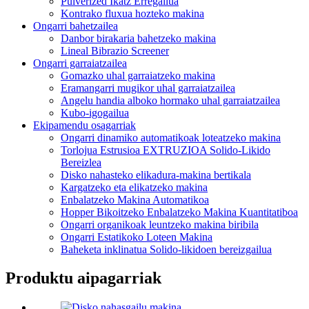
Pulverized Ikatz Erregailua
Kontrako fluxua hozteko makina
Ongarri bahetzailea
Danbor birakaria bahetzeko makina
Lineal Bibrazio Screener
Ongarri garraiatzailea
Gomazko uhal garraiatzeko makina
Eramangarri mugikor uhal garraiatzailea
Angelu handia alboko hormako uhal garraiatzailea
Kubo-igogailua
Ekipamendu osagarriak
Ongarri dinamiko automatikoak loteatzeko makina
Torlojua Estrusioa EXTRUZIOA Solido-Likido
Bereizlea
Disko nahasteko elikadura-makina bertikala
Kargatzeko eta elikatzeko makina
Enbalatzeko Makina Automatikoa
Hopper Bikoitzeko Enbalatzeko Makina Kuantitatiboa
Ongarri organikoak leuntzeko makina biribila
Ongarri Estatikoko Loteen Makina
Baheketa inklinatua Solido-likidoen bereizgailua
Produktu aipagarriak