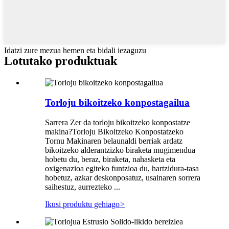
Idatzi zure mezua hemen eta bidali iezaguzu
Lotutako produktuak
Torloju bikoitzeko konpostagailua
Sarrera Zer da torloju bikoitzeko konpostatze
makina?Torloju Bikoitzeko Konpostatzeko
Tornu Makinaren belaunaldi berriak ardatz
bikoitzeko alderantzizko biraketa mugimendua
hobetu du, beraz, biraketa, nahasketa eta
oxigenazioa egiteko funtzioa du, hartzidura-tasa
hobetuz, azkar deskonposatuz, usainaren sorrera
saihestuz, aurrezteko ...
Ikusi produktu gehiago
>