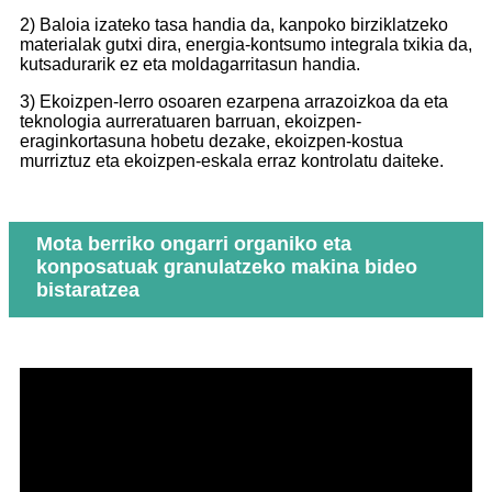
2) Baloia izateko tasa handia da, kanpoko birziklatzeko
materialak gutxi dira, energia-kontsumo integrala txikia da,
kutsadurarik ez eta moldagarritasun handia.
3) Ekoizpen-lerro osoaren ezarpena arrazoizkoa da eta
teknologia aurreratuaren barruan, ekoizpen-
eraginkortasuna hobetu dezake, ekoizpen-kostua
murriztuz eta ekoizpen-eskala erraz kontrolatu daiteke.
Mota berriko ongarri organiko eta
konposatuak granulatzeko makina bideo
bistaratzea