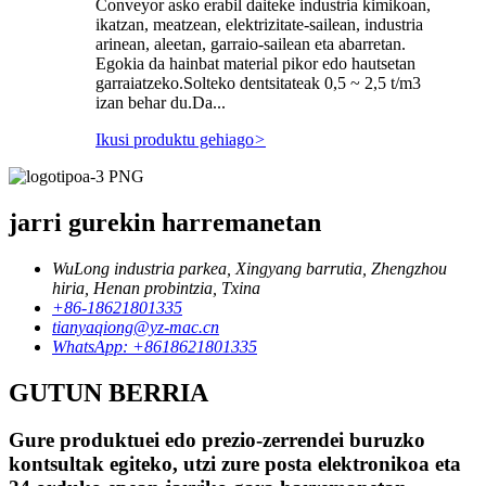
Conveyor asko erabil daiteke industria kimikoan,
ikatzan, meatzean, elektrizitate-sailean, industria
arinean, aleetan, garraio-sailean eta abarretan.
Egokia da hainbat material pikor edo hautsetan
garraiatzeko.Solteko dentsitateak 0,5 ~ 2,5 t/m3
izan behar du.Da...
Ikusi produktu gehiago
>
jarri gurekin harremanetan
WuLong industria parkea, Xingyang barrutia, Zhengzhou
hiria, Henan probintzia, Txina
+86-18621801335
tianyaqiong@yz-mac.cn
WhatsApp: +8618621801335
GUTUN BERRIA
Gure produktuei edo prezio-zerrendei buruzko
kontsultak egiteko, utzi zure posta elektronikoa eta