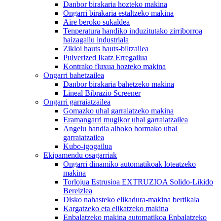
Danbor birakaria hozteko makina
Ongarri birakaria estaltzeko makina
Aire beroko sukaldea
Tenperatura handiko induzitutako zirriborroa
haizagailu industriala
Zikloi hauts hauts-biltzailea
Pulverized Ikatz Erregailua
Kontrako fluxua hozteko makina
Ongarri bahetzailea
Danbor birakaria bahetzeko makina
Lineal Bibrazio Screener
Ongarri garraiatzailea
Gomazko uhal garraiatzeko makina
Eramangarri mugikor uhal garraiatzailea
Angelu handia alboko hormako uhal
garraiatzailea
Kubo-igogailua
Ekipamendu osagarriak
Ongarri dinamiko automatikoak loteatzeko
makina
Torlojua Estrusioa EXTRUZIOA Solido-Likido
Bereizlea
Disko nahasteko elikadura-makina bertikala
Kargatzeko eta elikatzeko makina
Enbalatzeko makina automatikoa Enbalatzeko