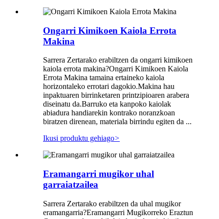
Ongarri Kimikoen Kaiola Errota
Makina
Sarrera Zertarako erabiltzen da ongarri kimikoen
kaiola errota makina?Ongarri Kimikoen Kaiola
Errota Makina tamaina ertaineko kaiola
horizontaleko errotari dagokio.Makina hau
inpaktuaren birrinketaren printzipioaren arabera
diseinatu da.Barruko eta kanpoko kaiolak
abiadura handiarekin kontrako noranzkoan
biratzen direnean, materiala birrindu egiten da ...
Ikusi produktu gehiago
>
Eramangarri mugikor uhal
garraiatzailea
Sarrera Zertarako erabiltzen da uhal mugikor
eramangarria?Eramangarri Mugikorreko Eraztun