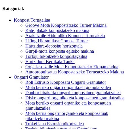
Kategoriak
Konpost Torngailua
Groove Mota Konpostatzeko Turner Makina
Kate-plakak konpostatzeko makina
Arakatzaile Hidrauliko Konpost Torneaketa
Lifing Hidraulikoa Comost Turner
Hartzidura-depositu horizontala
Gurpil-mota konposta egiteko makina
Torloju bikoitzeko konpostagailua
Hartzidura Bertikala Tanka
Orga Jasotzaile Mota Konpostatzeko Ekipamendua
Autopropultsatua Konpostatzeko Torneatzeko Makina
Ongarri Granulator
Roll Estrusio Konposatu Ongarri Granulator
Mota berriko ongarri organikoen granulatzailea
Danbor birakaria ongarri konposatuen granulatzailea
Disko ongarri organiko eta konposatuen granulatzailea
Mota berriko ongarri organiko eta konposatuen
granulatzailea
Mota berria ongarri organiko eta konposatuak
pikortzeko makina
Trokel laua Estrusio pikortzailea
Torloju bikoitzeko estrusioa Granulator