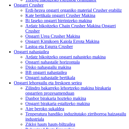
Ongarri Crusher
Erdi-hezea ongarri organiko material Crusher erabiliz
Kate bertikala ongarri Crusher Makina
Bi faseko ongarri birrintzeko makina
Ardatz bikoitzeko Chain Crusher Makina Ongarri
Crusher
Ongarri Urea Crusher Makina
Ongarri Kimikoen Kaiola Errota Makina
Lastoa eta Egurra Crusher
Ongarri nahastailea
Ardatz bikoitzeko ongarri nahasteko makina
Ongarri nahastaile horizontala
Disko nahasgailu makina
BB ongarri nahastailea
Ongarri nahastaile bertikala
Ongarri lehorgailu eta freskoen seriea
Zilindro bakarreko lehortzeko makina birakaria
ongarrien prozesamenduan
Danbor birakaria hozteko makina
Ongarri birakaria estaltzeko makina
Aire beroko sukaldea
Tenperatura handiko induzitutako zirriborroa haizagailu
industriala
Zikloi hauts hauts-biltzailea