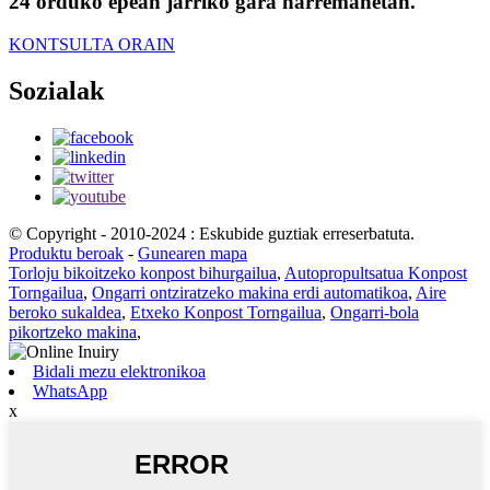
24 orduko epean jarriko gara harremanetan.
KONTSULTA ORAIN
Sozialak
© Copyright - 2010-2024 : Eskubide guztiak erreserbatuta.
Produktu beroak
-
Gunearen mapa
Torloju bikoitzeko konpost bihurgailua
,
Autopropultsatua Konpost
Torngailua
,
Ongarri ontziratzeko makina erdi automatikoa
,
Aire
beroko sukaldea
,
Etxeko Konpost Torngailua
,
Ongarri-bola
pikortzeko makina
,
Bidali mezu elektronikoa
WhatsApp
x