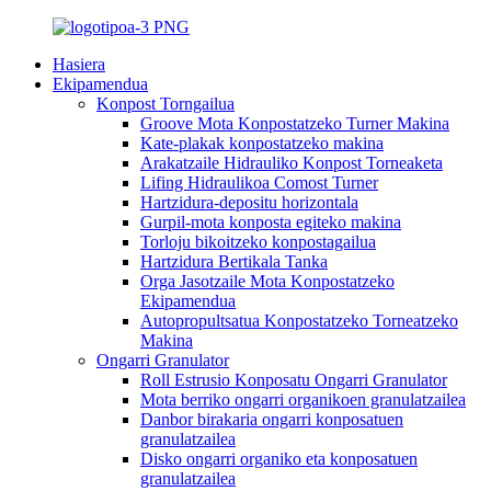
Hasiera
Ekipamendua
Konpost Torngailua
Groove Mota Konpostatzeko Turner Makina
Kate-plakak konpostatzeko makina
Arakatzaile Hidrauliko Konpost Torneaketa
Lifing Hidraulikoa Comost Turner
Hartzidura-depositu horizontala
Gurpil-mota konposta egiteko makina
Torloju bikoitzeko konpostagailua
Hartzidura Bertikala Tanka
Orga Jasotzaile Mota Konpostatzeko
Ekipamendua
Autopropultsatua Konpostatzeko Torneatzeko
Makina
Ongarri Granulator
Roll Estrusio Konposatu Ongarri Granulator
Mota berriko ongarri organikoen granulatzailea
Danbor birakaria ongarri konposatuen
granulatzailea
Disko ongarri organiko eta konposatuen
granulatzailea