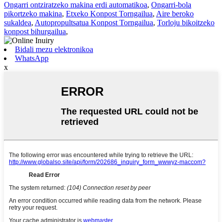
Ongarri ontziratzeko makina erdi automatikoa
,
Ongarri-bola
pikortzeko makina
,
Etxeko Konpost Torngailua
,
Aire beroko
sukaldea
,
Autopropultsatua Konpost Torngailua
,
Torloju bikoitzeko
konpost bihurgailua
,
Bidali mezu elektronikoa
WhatsApp
x