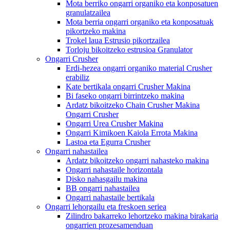
Mota berriko ongarri organiko eta konposatuen
granulatzailea
Mota berria ongarri organiko eta konposatuak
pikortzeko makina
Trokel laua Estrusio pikortzailea
Torloju bikoitzeko estrusioa Granulator
Ongarri Crusher
Erdi-hezea ongarri organiko material Crusher
erabiliz
Kate bertikala ongarri Crusher Makina
Bi faseko ongarri birrintzeko makina
Ardatz bikoitzeko Chain Crusher Makina
Ongarri Crusher
Ongarri Urea Crusher Makina
Ongarri Kimikoen Kaiola Errota Makina
Lastoa eta Egurra Crusher
Ongarri nahastailea
Ardatz bikoitzeko ongarri nahasteko makina
Ongarri nahastaile horizontala
Disko nahasgailu makina
BB ongarri nahastailea
Ongarri nahastaile bertikala
Ongarri lehorgailu eta freskoen seriea
Zilindro bakarreko lehortzeko makina birakaria
ongarrien prozesamenduan