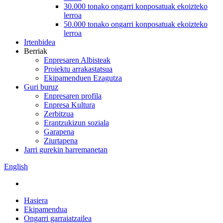
30.000 tonako ongarri konposatuak ekoizteko
lerroa
50.000 tonako ongarri konposatuak ekoizteko
lerroa
Irtenbidea
Berriak
Enpresaren Albisteak
Proiektu arrakastatsua
Ekipamenduen Ezagutza
Guri buruz
Enpresaren profila
Enpresa Kultura
Zerbitzua
Erantzukizun soziala
Garapena
Ziurtapena
Jarri gurekin harremanetan
English
Hasiera
Ekipamendua
Ongarri garraiatzailea