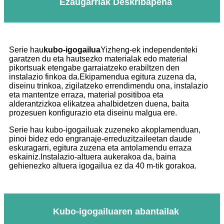
Ezaugarriak Deskribapena
Serie hau
kubo-igogailua
Yizheng-ek independenteki
garatzen du eta hautsezko materialak edo material
pikortsuak etengabe garraiatzeko erabiltzen den
instalazio finkoa da.Ekipamendua egitura zuzena da,
diseinu trinkoa, zigilatzeko errendimendu ona, instalazio
eta mantentze erraza, material positiboa eta
alderantzizkoa elikatzea ahalbidetzen duena, baita
prozesuen konfigurazio eta diseinu malgua ere.
Serie hau kubo-igogailuak zuzeneko akoplamenduan,
pinoi bidez edo engranaje-erreduzitzaileetan daude
eskuragarri, egitura zuzena eta antolamendu erraza
eskainiz.Instalazio-altuera aukerakoa da, baina
gehienezko altuera igogailua ez da 40 m-tik gorakoa.
Kubo-igogailuaren abantailak