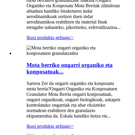
mota berriaren granulatzaile makina?Ongarri
Organiko eta Konposatu Mota Berriak zilindroan
abiadura handiko biraketaren indar
aerodinamikoak sortzen duen indar
aerodinamikoa erabiltzen du material finak
etengabe nahasteko, pikortzeko, esferoidizazioa...
Ikusi produktu gehiago
>
Mota berriko ongarri organiko eta
konposatuak...
Sarrera Zer da ongarri organiko eta konposatu
mota berria?Ongarri Organiko eta Konposatuen
Granulator Mota Berria ongarri konposatuak,
ongarri organikoak, ongarri biologikoak, askapen
kontrolatuko ongarriak eta abar ekoizteko
normalean erabiltzen den granulazio
ekipamendua da. Eskala handiko hotza eta...
Ikusi produktu gehiago
>