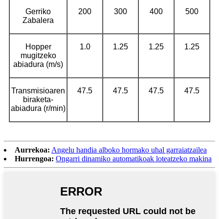
Gerriko
200
300
400
500
Zabalera
Hopper
1.0
1.25
1.25
1.25
mugitzeko
abiadura (m/s)
Transmisioaren
47.5
47.5
47.5
47.5
biraketa-
abiadura (r/min)
Aurrekoa:
Angelu handia alboko hormako uhal garraiatzailea
Hurrengoa:
Ongarri dinamiko automatikoak loteatzeko makina