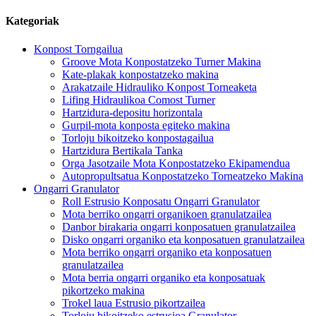
Kategoriak
Konpost Torngailua
Groove Mota Konpostatzeko Turner Makina
Kate-plakak konpostatzeko makina
Arakatzaile Hidrauliko Konpost Torneaketa
Lifing Hidraulikoa Comost Turner
Hartzidura-depositu horizontala
Gurpil-mota konposta egiteko makina
Torloju bikoitzeko konpostagailua
Hartzidura Bertikala Tanka
Orga Jasotzaile Mota Konpostatzeko Ekipamendua
Autopropultsatua Konpostatzeko Torneatzeko Makina
Ongarri Granulator
Roll Estrusio Konposatu Ongarri Granulator
Mota berriko ongarri organikoen granulatzailea
Danbor birakaria ongarri konposatuen granulatzailea
Disko ongarri organiko eta konposatuen granulatzailea
Mota berriko ongarri organiko eta konposatuen
granulatzailea
Mota berria ongarri organiko eta konposatuak
pikortzeko makina
Trokel laua Estrusio pikortzailea
Torloju bikoitzeko estrusioa Granulator