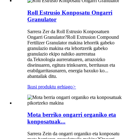
Roll Estrusio Konposatu Ongarri
Granulator
Sarrera Zer da Roll Estrusio Konposatuen
Ongarri Granulator?Roll Extrusion Compound
Fertilizer Granulator makina lehorrik gabeko
granulazio makina eta lehortzerik gabeko
granulazio ekipo nahiko aurreratua
da.Teknologia aurreratuaren, arrazoizko
diseinuaren, egitura trinkoaren, berritasun eta
erabilgarritasunaren, energia baxuko ko...
abantailak ditu.
Ikusi produktu gehiago
>
Mota berriko ongarri organiko eta
konposatuak...
Sarrera Zein da ongarri organiko eta konposatu