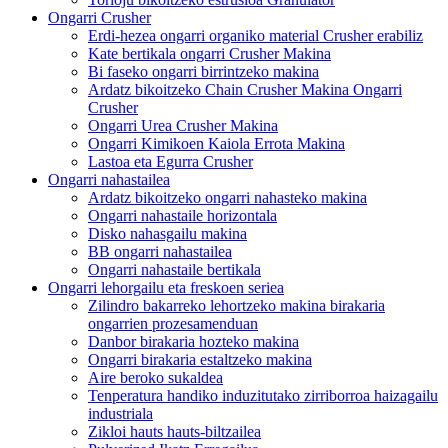
Ongarri Crusher
Erdi-hezea ongarri organiko material Crusher erabiliz
Kate bertikala ongarri Crusher Makina
Bi faseko ongarri birrintzeko makina
Ardatz bikoitzeko Chain Crusher Makina Ongarri
Crusher
Ongarri Urea Crusher Makina
Ongarri Kimikoen Kaiola Errota Makina
Lastoa eta Egurra Crusher
Ongarri nahastailea
Ardatz bikoitzeko ongarri nahasteko makina
Ongarri nahastaile horizontala
Disko nahasgailu makina
BB ongarri nahastailea
Ongarri nahastaile bertikala
Ongarri lehorgailu eta freskoen seriea
Zilindro bakarreko lehortzeko makina birakaria
ongarrien prozesamenduan
Danbor birakaria hozteko makina
Ongarri birakaria estaltzeko makina
Aire beroko sukaldea
Tenperatura handiko induzitutako zirriborroa haizagailu
industriala
Zikloi hauts hauts-biltzailea