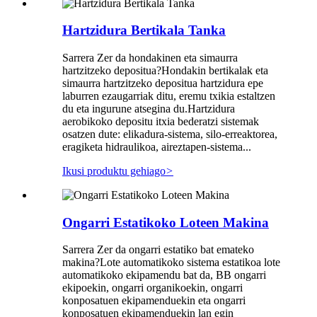
Hartzidura Bertikala Tanka
Sarrera Zer da hondakinen eta simaurra
hartzitzeko depositua?Hondakin bertikalak eta
simaurra hartzitzeko depositua hartzidura epe
laburren ezaugarriak ditu, eremu txikia estaltzen
du eta ingurune atsegina du.Hartzidura
aerobikoko depositu itxia bederatzi sistemak
osatzen dute: elikadura-sistema, silo-erreaktorea,
eragiketa hidraulikoa, aireztapen-sistema...
Ikusi produktu gehiago
>
Ongarri Estatikoko Loteen Makina
Sarrera Zer da ongarri estatiko bat emateko
makina?Lote automatikoko sistema estatikoa lote
automatikoko ekipamendu bat da, BB ongarri
ekipoekin, ongarri organikoekin, ongarri
konposatuen ekipamenduekin eta ongarri
konposatuen ekipamenduekin lan egin