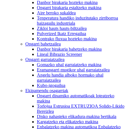
Danbor birakaria hozteko makina
Ongarri birakaria estaltzeko makina
Aire beroko sukaldea
Tenperatura handiko induzitutako zirriborroa
haizagailu industriala
Zikloi hauts hauts-biltzailea
Pulverized Ikatz Erregailua
Kontrako fluxua hozteko makina
Ongarri bahetzailea
Danbor birakaria bahetzeko makina
Lineal Bibrazio Screener
Ongarri garraiatzailea
Gomazko uhal garraiatzeko makina
Eramangarri mugikor uhal garraiatzailea
Angelu handia alboko hormako uhal
garraiatzailea
Kubo-igogailua
Ekipamendu osagarriak
Ongarri dinamiko automatikoak loteatzeko
makina
Torlojua Estrusioa EXTRUZIOA Solido-Likido
Bereizlea
Disko nahasteko elikadura-makina bertikala
Kargatzeko eta elikatzeko makina
Enbalatzeko makina automatikoa Enbalatzeko