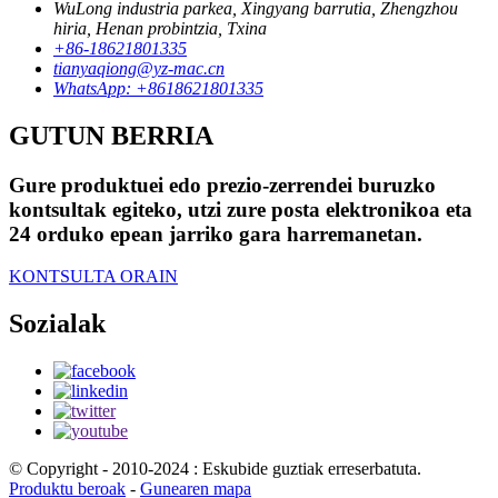
WuLong industria parkea, Xingyang barrutia, Zhengzhou
hiria, Henan probintzia, Txina
+86-18621801335
tianyaqiong@yz-mac.cn
WhatsApp: +8618621801335
GUTUN BERRIA
Gure produktuei edo prezio-zerrendei buruzko
kontsultak egiteko, utzi zure posta elektronikoa eta
24 orduko epean jarriko gara harremanetan.
KONTSULTA ORAIN
Sozialak
© Copyright - 2010-2024 : Eskubide guztiak erreserbatuta.
Produktu beroak
-
Gunearen mapa