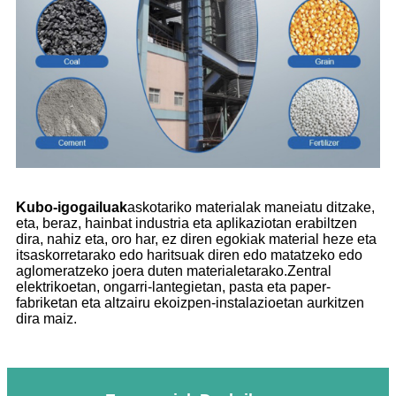
Kubo-igogailuak
askotariko materialak maneiatu ditzake,
eta, beraz, hainbat industria eta aplikaziotan erabiltzen
dira, nahiz eta, oro har, ez diren egokiak material heze eta
itsaskorretarako edo haritsuak diren edo matatzeko edo
aglomeratzeko joera duten materialetarako.Zentral
elektrikoetan, ongarri-lantegietan, pasta eta paper-
fabriketan eta altzairu ekoizpen-instalazioetan aurkitzen
dira maiz.