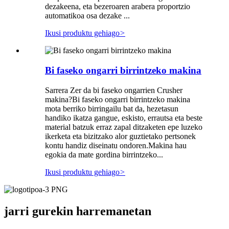
dezakeena, eta bezeroaren arabera proportzio
automatikoa osa dezake ...
Ikusi produktu gehiago
>
Bi faseko ongarri birrintzeko makina
Sarrera Zer da bi faseko ongarrien Crusher
makina?Bi faseko ongarri birrintzeko makina
mota berriko birringailu bat da, hezetasun
handiko ikatza gangue, eskisto, errautsa eta beste
material batzuk erraz zapal ditzaketen epe luzeko
ikerketa eta bizitzako alor guztietako pertsonek
kontu handiz diseinatu ondoren.Makina hau
egokia da mate gordina birrintzeko...
Ikusi produktu gehiago
>
jarri gurekin harremanetan