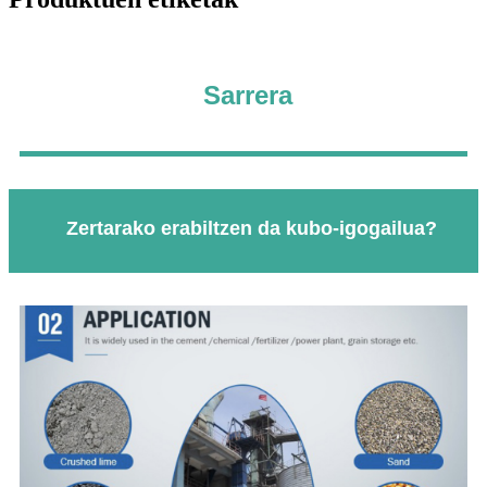
Sarrera
Zertarako erabiltzen da kubo-igogailua?