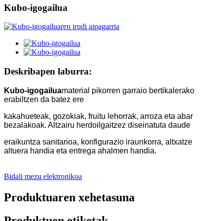
Kubo-igogailua
Deskribapen laburra:
Kubo-igogailua
material pikorren garraio bertikalerako
erabiltzen da batez ere
kakahueteak, gozokiak, fruitu lehorrak, arroza eta abar
bezalakoak. Altzairu herdoilgaitzez diseinatuta daude
eraikuntza sanitarioa, konfigurazio iraunkorra, altxatze
altuera handia eta entrega ahalmen handia.
Bidali mezu elektronikoa
Produktuaren xehetasuna
Produktuen etiketak