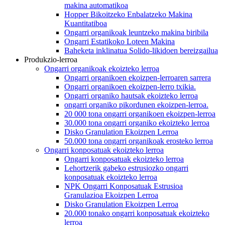
makina automatikoa
Hopper Bikoitzeko Enbalatzeko Makina
Kuantitatiboa
Ongarri organikoak leuntzeko makina biribila
Ongarri Estatikoko Loteen Makina
Baheketa inklinatua Solido-likidoen bereizgailua
Produkzio-lerroa
Ongarri organikoak ekoizteko lerroa
Ongarri organikoen ekoizpen-lerroaren sarrera
Ongarri organikoen ekoizpen-lerro txikia.
Ongarri organiko hautsak ekoizteko lerroa
ongarri organiko pikordunen ekoizpen-lerroa.
20 000 tona ongarri organikoen ekoizpen-lerroa
30.000 tona ongarri organiko ekoizteko lerroa
Disko Granulation Ekoizpen Lerroa
50.000 tona ongarri organikoak erosteko lerroa
Ongarri konposatuak ekoizteko lerroa
Ongarri konposatuak ekoizteko lerroa
Lehortzerik gabeko estrusiozko ongarri
konposatuak ekoizteko lerroa
NPK Ongarri Konposatuak Estrusioa
Granulazioa Ekoizpen Lerroa
Disko Granulation Ekoizpen Lerroa
20.000 tonako ongarri konposatuak ekoizteko
lerroa