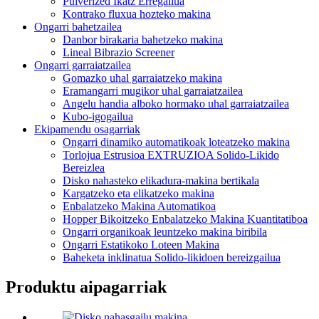
Pulverized Ikatz Erregailua
Kontrako fluxua hozteko makina
Ongarri bahetzailea
Danbor birakaria bahetzeko makina
Lineal Bibrazio Screener
Ongarri garraiatzailea
Gomazko uhal garraiatzeko makina
Eramangarri mugikor uhal garraiatzailea
Angelu handia alboko hormako uhal garraiatzailea
Kubo-igogailua
Ekipamendu osagarriak
Ongarri dinamiko automatikoak loteatzeko makina
Torlojua Estrusioa EXTRUZIOA Solido-Likido
Bereizlea
Disko nahasteko elikadura-makina bertikala
Kargatzeko eta elikatzeko makina
Enbalatzeko Makina Automatikoa
Hopper Bikoitzeko Enbalatzeko Makina Kuantitatiboa
Ongarri organikoak leuntzeko makina biribila
Ongarri Estatikoko Loteen Makina
Baheketa inklinatua Solido-likidoen bereizgailua
Produktu aipagarriak