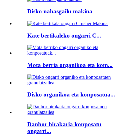
Disko nahasgailu makina
Kate bertikaleko ongarri C...
Mota berria organikoa eta kom...
Disko organikoa eta konposatua...
Danbor birakaria konposatu
ongarri...