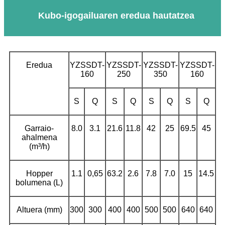
Kubo-igogailuaren eredua hautatzea
Eredua
YZSSDT-
YZSSDT-
YZSSDT-
YZSSDT-
160
250
350
160
S
Q
S
Q
S
Q
S
Q
Garraio-
8.0
3.1
21.6
11.8
42
25
69.5
45
ahalmena
(m³/h)
Hopper
1.1
0,65
63.2
2.6
7.8
7.0
15
14.5
bolumena (L)
Altuera (mm)
300
300
400
400
500
500
640
640