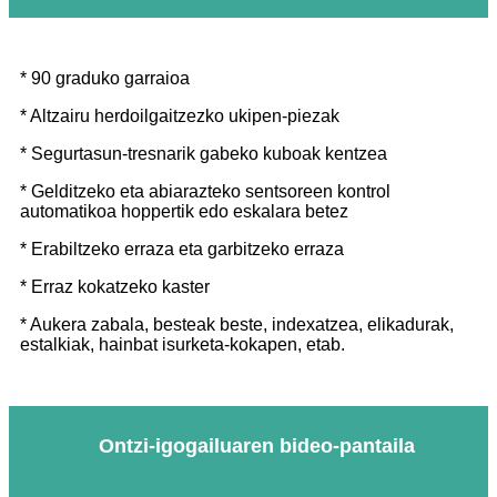
* 90 graduko garraioa
* Altzairu herdoilgaitzezko ukipen-piezak
* Segurtasun-tresnarik gabeko kuboak kentzea
* Gelditzeko eta abiarazteko sentsoreen kontrol
automatikoa hoppertik edo eskalara betez
* Erabiltzeko erraza eta garbitzeko erraza
* Erraz kokatzeko kaster
* Aukera zabala, besteak beste, indexatzea, elikadurak,
estalkiak, hainbat isurketa-kokapen, etab.
Ontzi-igogailuaren bideo-pantaila