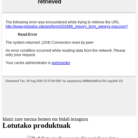
Idatzi zure mezua hemen eta bidali iezaguzu
Lotutako produktuak