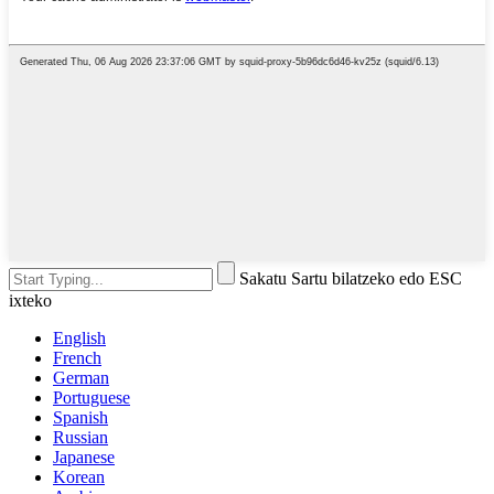
Sakatu Sartu bilatzeko edo ESC
ixteko
English
French
German
Portuguese
Spanish
Russian
Japanese
Korean