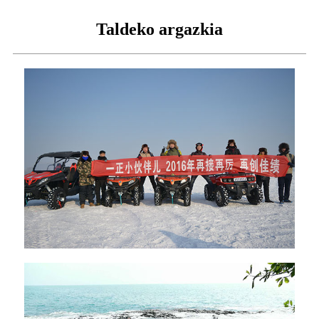
Taldeko argazkia