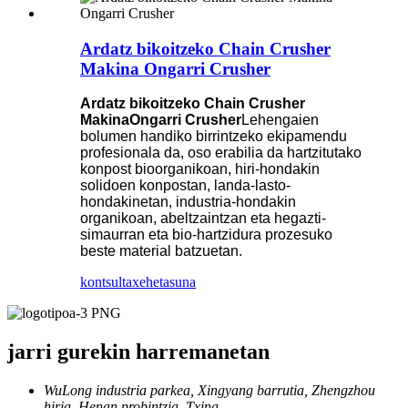
Ardatz bikoitzeko Chain Crusher
Makina Ongarri Crusher
Ardatz bikoitzeko Chain Crusher
Makina
Ongarri Crusher
Lehengaien
bolumen handiko birrintzeko ekipamendu
profesionala da, oso erabilia da hartzitutako
konpost bioorganikoan, hiri-hondakin
solidoen konpostan, landa-lasto-
hondakinetan, industria-hondakin
organikoan, abeltzaintzan eta hegazti-
simaurran eta bio-hartzidura prozesuko
beste material batzuetan.
kontsulta
xehetasuna
jarri gurekin harremanetan
WuLong industria parkea, Xingyang barrutia, Zhengzhou
hiria, Henan probintzia, Txina