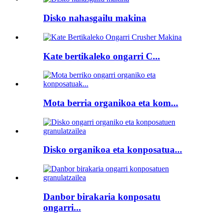
Disko nahasgailu makina
Kate bertikaleko ongarri C...
Mota berria organikoa eta kom...
Disko organikoa eta konposatua...
Danbor birakaria konposatu
ongarri...