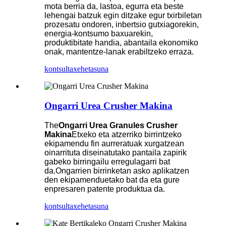
mota berria da, lastoa, egurra eta beste
lehengai batzuk egin ditzake egur txirbiletan
prozesatu ondoren, inbertsio gutxiagorekin,
energia-kontsumo baxuarekin,
produktibitate handia, abantaila ekonomiko
onak, mantentze-lanak erabiltzeko erraza.
kontsulta
xehetasuna
Ongarri Urea Crusher Makina
The
Ongarri Urea Granules Crusher
Makina
Etxeko eta atzerriko birrintzeko
ekipamendu fin aurreratuak xurgatzean
oinarrituta diseinatutako pantaila zapirik
gabeko birringailu erregulagarri bat
da.Ongarrien birrinketan asko aplikatzen
den ekipamenduetako bat da eta gure
enpresaren patente produktua da.
kontsulta
xehetasuna