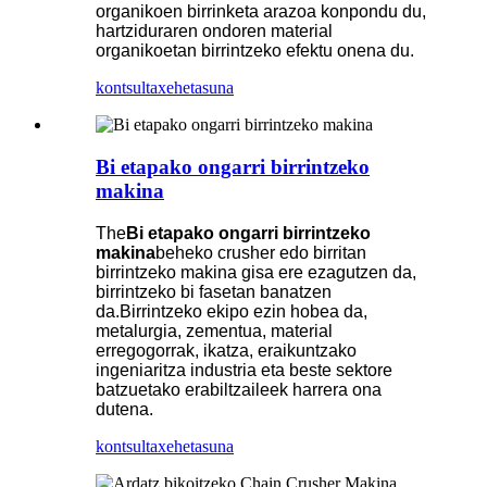
organikoen birrinketa arazoa konpondu du,
hartziduraren ondoren material
organikoetan birrintzeko efektu onena du.
kontsulta
xehetasuna
Bi etapako ongarri birrintzeko
makina
The
Bi etapako ongarri birrintzeko
makina
beheko crusher edo birritan
birrintzeko makina gisa ere ezagutzen da,
birrintzeko bi fasetan banatzen
da.Birrintzeko ekipo ezin hobea da,
metalurgia, zementua, material
erregogorrak, ikatza, eraikuntzako
ingeniaritza industria eta beste sektore
batzuetako erabiltzaileek harrera ona
dutena.
kontsulta
xehetasuna