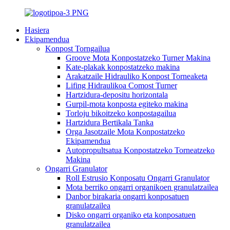
Hasiera
Ekipamendua
Konpost Torngailua
Groove Mota Konpostatzeko Turner Makina
Kate-plakak konpostatzeko makina
Arakatzaile Hidrauliko Konpost Torneaketa
Lifing Hidraulikoa Comost Turner
Hartzidura-depositu horizontala
Gurpil-mota konposta egiteko makina
Torloju bikoitzeko konpostagailua
Hartzidura Bertikala Tanka
Orga Jasotzaile Mota Konpostatzeko
Ekipamendua
Autopropultsatua Konpostatzeko Torneatzeko
Makina
Ongarri Granulator
Roll Estrusio Konposatu Ongarri Granulator
Mota berriko ongarri organikoen granulatzailea
Danbor birakaria ongarri konposatuen
granulatzailea
Disko ongarri organiko eta konposatuen
granulatzailea