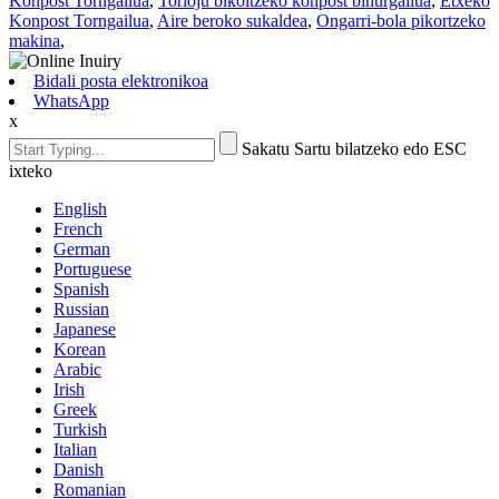
Konpost Torngailua
,
Torloju bikoitzeko konpost bihurgailua
,
Etxeko
Konpost Torngailua
,
Aire beroko sukaldea
,
Ongarri-bola pikortzeko
makina
,
Bidali posta elektronikoa
WhatsApp
x
Sakatu Sartu bilatzeko edo ESC
ixteko
English
French
German
Portuguese
Spanish
Russian
Japanese
Korean
Arabic
Irish
Greek
Turkish
Italian
Danish
Romanian