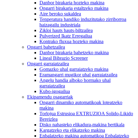
Danbor birakaria hozteko makina
Ongarri birakaria estaltzeko makina
Aire beroko sukaldea
Tenperatura handiko induzitutako zirriborroa
haizagailu industriala
Zikloi hauts hauts-biltzailea
Pulverized Ikatz Erregailua
Kontrako fluxua hozteko makina
Ongarri bahetzailea
Danbor birakaria bahetzeko makina
Lineal Bibrazio Screener
Ongarri garraiatzailea
Gomazko uhal garraiatzeko makina
Eramangarri mugikor uhal garraiatzailea
Angelu handia alboko hormako uhal
garraiatzailea
Kubo-igogailua
Ekipamendu osagarriak
Ongarri dinamiko automatikoak loteatzeko
makina
Torlojua Estrusioa EXTRUZIOA Solido-Likido
Bereizlea
Disko nahasteko elikadura-makina bertikala
Kargatzeko eta elikatzeko makina
Enbalatzeko makina automatikoa Enbalatzeko