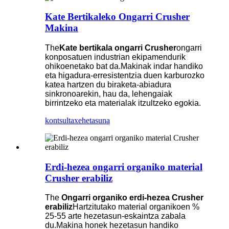
Kate Bertikaleko Ongarri Crusher
Makina
The
Kate bertikala ongarri Crusher
ongarri
konposatuen industrian ekipamendurik
ohikoenetako bat da.Makinak indar handiko
eta higadura-erresistentzia duen karburozko
katea hartzen du biraketa-abiadura
sinkronoarekin, hau da, lehengaiak
birrintzeko eta materialak itzultzeko egokia.
kontsulta
xehetasuna
Erdi-hezea ongarri organiko material
Crusher erabiliz
The
Ongarri organiko erdi-hezea Crusher
erabiliz
Hartzitutako material organikoen %
25-55 arte hezetasun-eskaintza zabala
du.Makina honek hezetasun handiko