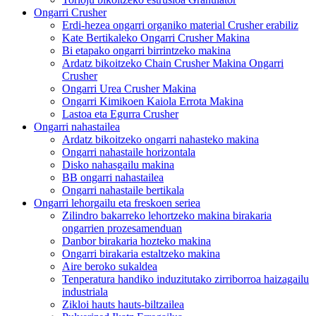
Ongarri Crusher
Erdi-hezea ongarri organiko material Crusher erabiliz
Kate Bertikaleko Ongarri Crusher Makina
Bi etapako ongarri birrintzeko makina
Ardatz bikoitzeko Chain Crusher Makina Ongarri
Crusher
Ongarri Urea Crusher Makina
Ongarri Kimikoen Kaiola Errota Makina
Lastoa eta Egurra Crusher
Ongarri nahastailea
Ardatz bikoitzeko ongarri nahasteko makina
Ongarri nahastaile horizontala
Disko nahasgailu makina
BB ongarri nahastailea
Ongarri nahastaile bertikala
Ongarri lehorgailu eta freskoen seriea
Zilindro bakarreko lehortzeko makina birakaria
ongarrien prozesamenduan
Danbor birakaria hozteko makina
Ongarri birakaria estaltzeko makina
Aire beroko sukaldea
Tenperatura handiko induzitutako zirriborroa haizagailu
industriala
Zikloi hauts hauts-biltzailea