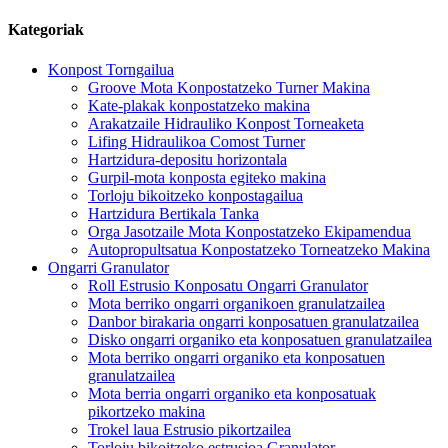
Kategoriak
Konpost Torngailua
Groove Mota Konpostatzeko Turner Makina
Kate-plakak konpostatzeko makina
Arakatzaile Hidrauliko Konpost Torneaketa
Lifing Hidraulikoa Comost Turner
Hartzidura-depositu horizontala
Gurpil-mota konposta egiteko makina
Torloju bikoitzeko konpostagailua
Hartzidura Bertikala Tanka
Orga Jasotzaile Mota Konpostatzeko Ekipamendua
Autopropultsatua Konpostatzeko Torneatzeko Makina
Ongarri Granulator
Roll Estrusio Konposatu Ongarri Granulator
Mota berriko ongarri organikoen granulatzailea
Danbor birakaria ongarri konposatuen granulatzailea
Disko ongarri organiko eta konposatuen granulatzailea
Mota berriko ongarri organiko eta konposatuen
granulatzailea
Mota berria ongarri organiko eta konposatuak
pikortzeko makina
Trokel laua Estrusio pikortzailea
Torloju bikoitzeko estrusioa Granulator