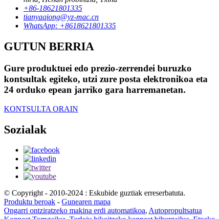
+86-18621801335
tianyaqiong@yz-mac.cn
WhatsApp: +8618621801335
GUTUN BERRIA
Gure produktuei edo prezio-zerrendei buruzko
kontsultak egiteko, utzi zure posta elektronikoa eta
24 orduko epean jarriko gara harremanetan.
KONTSULTA ORAIN
Sozialak
© Copyright - 2010-2024 : Eskubide guztiak erreserbatuta.
Produktu beroak
-
Gunearen mapa
Ongarri ontziratzeko makina erdi automatikoa
,
Autopropultsatua