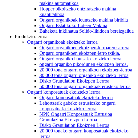
makina automatikoa
Hopper bikoitzeko ontziratzeko makina
kuantitatiboa
Ongarri organikoak leuntzeko makina biribila
Ongarri Estatikoko Loteen Makina
Baheketa inklinatua Solido-likidoen bereizgailua
Produkzio-lerroa
Ongarri organikoak ekoizteko lerroa
Ongarri organikoen ekoizpen-lerroaren sarrera
Ongarri organikoen ekoizpen-lerro txikia.
Ongarri organiko hautsak ekoizteko lerroa
ongarri organiko pikordunen ekoizpen-lerroa.
20 000 tona ongarri organikoen ekoizpen-lerroa
30.000 tona ongarri organiko ekoizteko lerroa
Disko Granulation Ekoizpen Lerroa
50.000 tona ongarri organikoak erosteko lerroa
Ongarri konposatuak ekoizteko lerroa
Ongarri konposatuak ekoizteko lerroa
Lehortzerik gabeko estrusiozko ongarri
konposatuak ekoizteko lerroa
NPK Ongarri Konposatuak Estrusioa
Granulazioa Ekoizpen Lerroa
Disko Granulation Ekoizpen Lerroa
20.000 tonako ongarri konposatuak ekoizteko
lerroa