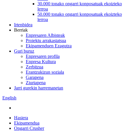
30.000 tonako ongarri konposatuak ekoizteko
lerroa
50.000 tonako ongarri konposatuak ekoizteko
lerroa
Irtenbidea
Berriak
Enpresaren Albisteak
Proiektu arrakastatsua
Ekipamenduen Ezagutza
Guri buruz
Enpresaren profila
Enpresa Kultura
Zerbitzua
Erantzukizun soziala
Garapena
Ziurtapena
Jarri gurekin harremanetan
English
Hasiera
Ekipamendua
Ongarri Crusher