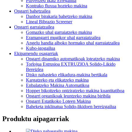
Pulverized Ikatz Erregailua
Kontrako fluxua hozteko makina
Ongarri bahetzailea
Danbor birakaria bahetzeko makina
Lineal Bibrazio Screener
Ongarri garraiatzailea
Gomazko uhal garraiatzeko makina
Eramangarri mugikor uhal garraiatzailea
Angelu handia alboko hormako uhal garraiatzailea
Kubo-igogailua
Ekipamendu osagarriak
Ongarri dinamiko automatikoak loteatzeko makina
Torlojua Estrusioa EXTRUZIOA Solido-Likido
Bereizlea
Disko nahasteko elikadura-makina bertikala
Kargatzeko eta elikatzeko makina
Enbalatzeko Makina Automatikoa
Hopper bikoitzeko ontziratzeko makina kuantitatiboa
Ongarri organikoak leuntzeko makina biribila
Ongarri Estatikoko Loteen Makina
Baheketa inklinatua Solido-likidoen bereizgailua
Produktu aipagarriak