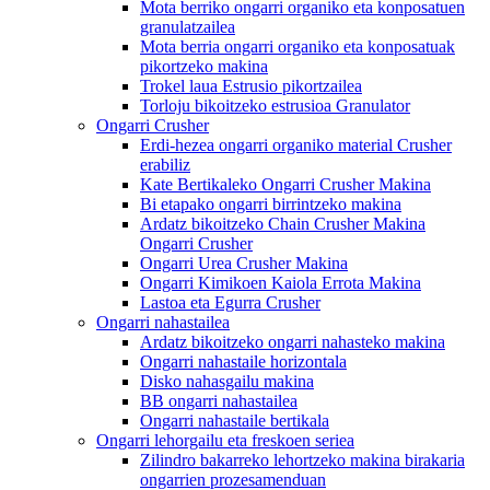
Mota berriko ongarri organiko eta konposatuen
granulatzailea
Mota berria ongarri organiko eta konposatuak
pikortzeko makina
Trokel laua Estrusio pikortzailea
Torloju bikoitzeko estrusioa Granulator
Ongarri Crusher
Erdi-hezea ongarri organiko material Crusher
erabiliz
Kate Bertikaleko Ongarri Crusher Makina
Bi etapako ongarri birrintzeko makina
Ardatz bikoitzeko Chain Crusher Makina
Ongarri Crusher
Ongarri Urea Crusher Makina
Ongarri Kimikoen Kaiola Errota Makina
Lastoa eta Egurra Crusher
Ongarri nahastailea
Ardatz bikoitzeko ongarri nahasteko makina
Ongarri nahastaile horizontala
Disko nahasgailu makina
BB ongarri nahastailea
Ongarri nahastaile bertikala
Ongarri lehorgailu eta freskoen seriea
Zilindro bakarreko lehortzeko makina birakaria
ongarrien prozesamenduan