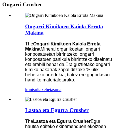
Ongarri Crusher
Ongarri Kimikoen Kaiola Errota
Makina
The
Ongarri Kimikoen Kaiola Errota
Makina
Mineral organikoetan, ongarri
konposatuetan birrintzeko, ongarri
konposatuen partikula birrintzeko diseinatu
eta erabili behar da.Era guztietako ongarri
kimiko bakarrak zapal ditzake % 6tik
beherako ur-edukia, batez ere gogortasun
handiko materialetarako.
kontsulta
xehetasuna
Lastoa eta Egurra Crusher
The
Lastoa eta Egurra Crusher
Egur
hautsa egiteko ekipamenduen ekoizpen